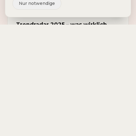
Nur notwendige
20. Dez 2024
Trendradar 2025 – was wirklich
zählt
Von Krisenmanagement über KI bis
Nachhaltigkeit – die Themen, die 2025 wirklich
zählen.
SPKR CLUB
LESEN
POSITIONIERUNG