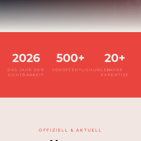
2026
500+
20+
DAS JAHR DER
VERÖFFENTLICHUNGEN
JAHRE
SICHTBARKEIT
EXPERTISE
OFFIZIELL & AKTUELL